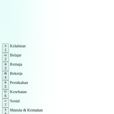
Kelahiran
1
Belajar
2
Remaja
3
Bekerja
4
Pernikahan
5
Kesehatan
6
Sosial
7
Manula & Kematian